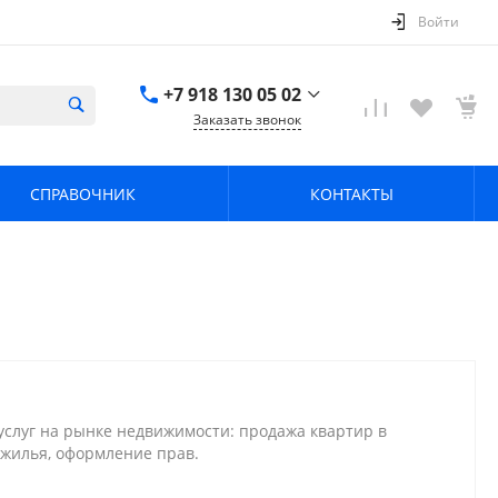
Войти
+7 918 130 05 02
Заказать звонок
+7 918 130 05 02
г. Краснодар, ул.
СПРАВОЧНИК
КОНТАКТЫ
имени Калинина,
368
zavodpz@mail.ru
слуг на рынке недвижимости: продажа квартир в
 жилья, оформление прав.