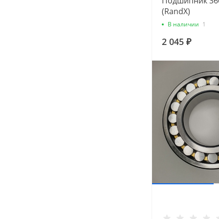
Подшипник 360
(RandX)
В наличии
1
2 045 ₽