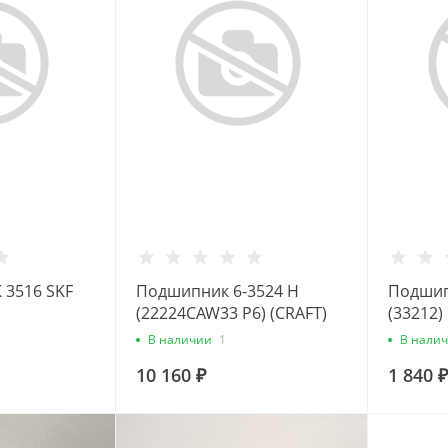
 3516 SKF
Подшипник 6-3524 Н
Подшипн
(22224CAW33 P6) (CRAFT)
(33212)
В наличии
1
В нали
10 160 ₽
1 840 ₽