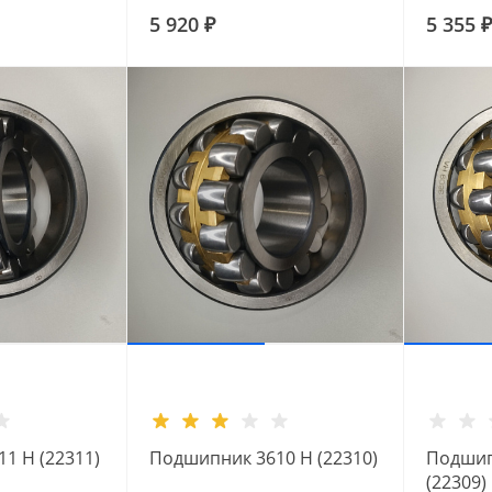
5 920 ₽
5 355 ₽
1 Н (22311)
Подшипник 3610 Н (22310)
Подшип
(22309)