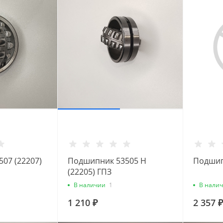
07 (22207)
Подшипник 53505 Н
Подшип
(22205) ГПЗ
В наличии
1
В нали
1 210 ₽
2 357 ₽