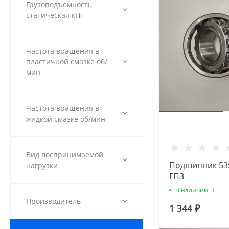
Грузоподъемность
статическая кНт
Частота вращения в
пластичной смазке об/
мин
Частота вращения в
жидкой смазке об/мин
Вид воспринимаемой
Подшипник 535
нагрузки
ГПЗ
В наличии
1
Производитель
1 344 ₽