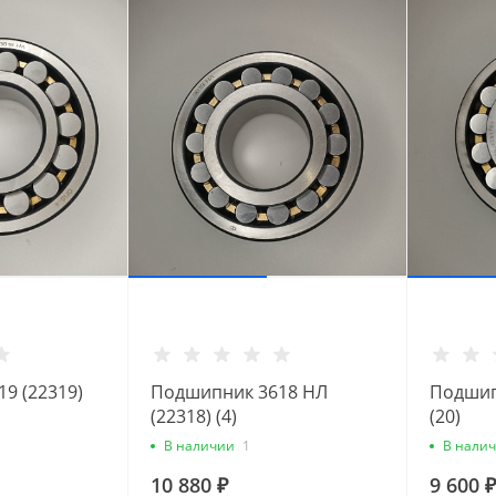
9 (22319)
Подшипник 3618 НЛ
Подшип
(22318) (4)
(20)
В наличии
1
В нали
10 880 ₽
9 600 ₽