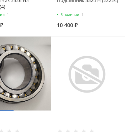
ник 3526 НЛ
Подшипник 3524 Н (22224)
(4)
чии
1
В наличии
1
 ₽
10 400 ₽