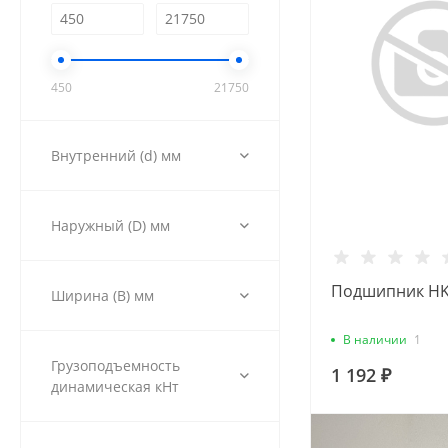
450
21750
Внутренний (d) мм
Наружный (D) мм
Подшипник HK
Ширина (B) мм
В наличии
1
Грузоподъемность
1 192 ₽
динамическая кНт