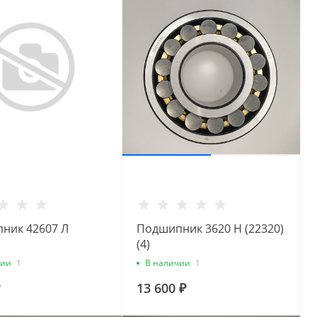
ник 42607 Л
Подшипник 3620 Н (22320)
(4)
чии
1
В наличии
1
13 600 ₽