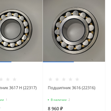
ник 3617 H (22317)
Подшипник 3616 (22316)
чии
1
В наличии
2
8 960 ₽