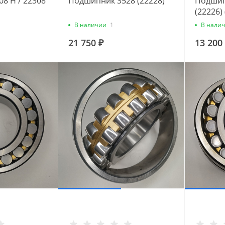
8 H / 22308
Подшипник 3528 (22228)
Подшип
(22226) 
В наличии
1
В нали
21 750 ₽
13 200