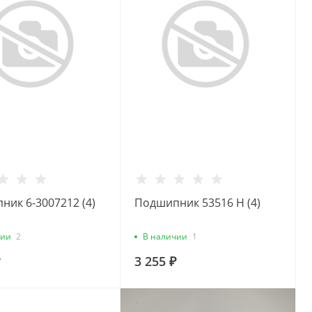
ик 6-3007212 (4)
Подшипник 53516 Н (4)
чии
2
В наличии
1
3 255 ₽