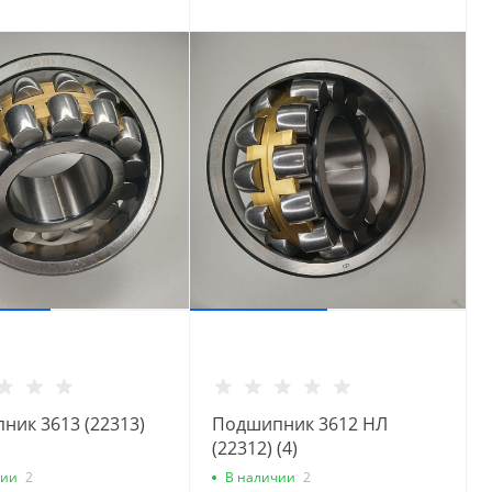
ник 3613 (22313)
Подшипник 3612 НЛ
(22312) (4)
чии
2
В наличии
2