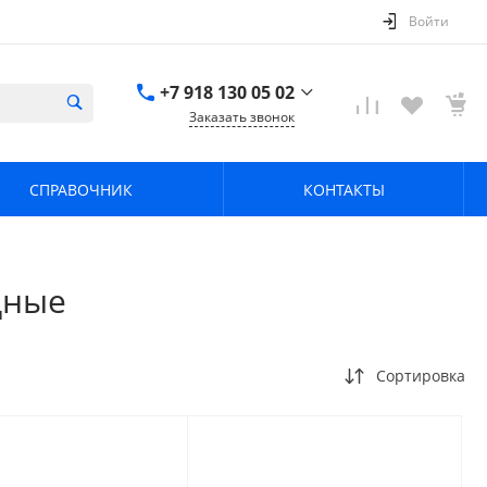
Войти
+7 918 130 05 02
Заказать звонок
+7 918 130 05 02
г. Краснодар, ул.
СПРАВОЧНИК
КОНТАКТЫ
имени Калинина,
368
zavodpz@mail.ru
дные
Сортировка