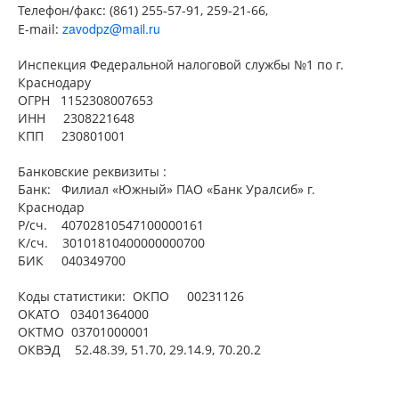
Телефон/факс: (861) 255-57-91, 259-21-66,
zavodpz@mail.ru
Е-mail:
Инспекция Федеральной налоговой службы №1 по г.
Краснодару
ОГРН 1152308007653
ИНН 2308221648
КПП 230801001
Банковские реквизиты :
Банк: Филиал «Южный» ПАО «Банк Уралсиб» г.
Краснодар
Р/сч. 40702810547100000161
К/сч. 30101810400000000700
БИК 040349700
Коды статистики: ОКПО 00231126
ОКАТО 03401364000
ОКТМО 03701000001
ОКВЭД 52.48.39, 51.70, 29.14.9, 70.20.2