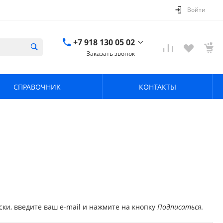
Войти
+7 918 130 05 02
Заказать звонок
+7 918 130 05 02
г. Краснодар, ул.
СПРАВОЧНИК
КОНТАКТЫ
имени Калинина,
368
zavodpz@mail.ru
ки, введите ваш e-mail и нажмите на кнопку
Подписаться
.