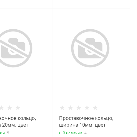
вочное кольцо,
Проставочное кольцо,
 20мм. цвет
ширина 10мм. цвет
 инд.упак.
черный, инд.упак.
чии
5
В наличии
4