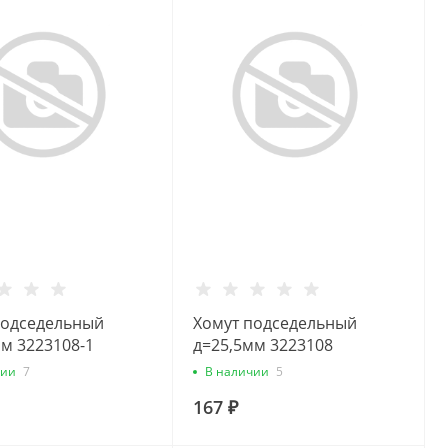
подседельный
Хомут подседельный
м 3223108-1
д=25,5мм 3223108
чии
7
В наличии
5
167 ₽