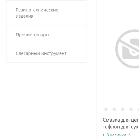
Резинотехнические
изделия
Прочие товары
Слесарный инструмент
Смазка для це
тефлон для су
100мл 3311005
В наличии
6