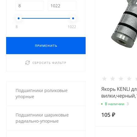
8
1022
ПРИМЕНИТЬ
СБРОСИТЬ ФИЛЬТР
Якорь KENLI дл
Подшипники роликовые
вилки,черный,1
упорные
(каждый болт в
В наличии
3
3192416
105 ₽
Подшипники шариковые
радиально-упорные