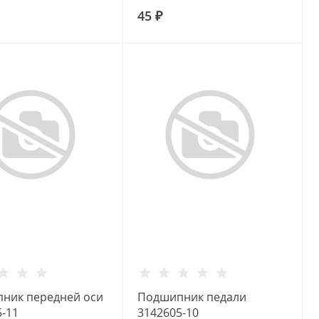
1-20
3164021-10
45 ₽
ник передней оси
Подшипник педали
5-11
3142605-10