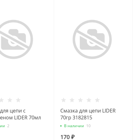
для цепи с
Смазка для цепи LIDER
еном LIDER 70мл
70гр 3182815
) 3182817
чии
2
В наличии
10
170 ₽