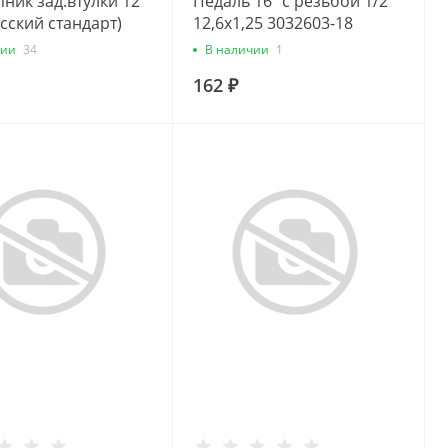
ник зад.втулки 12
Педаль 16" с резьбой 1/2"
сский стандарт)
12,6х1,25 3032603-18
5-14
чии
34
В наличии
1
162 ₽