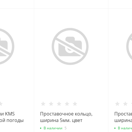
пи KMS
Проставочное кольцо,
Проста
хой погоды
ширина 5мм. цвет
ширина
черный, инд.упак.
черный,
В наличии
5
В нали