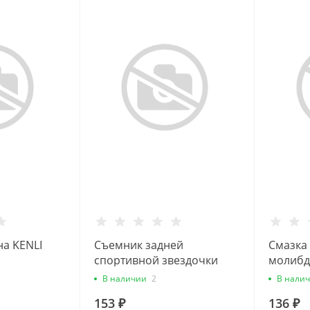
а KENLI
Съемник задней
Смазка 
спортивной звездочки
молибд
3273306-02
(флакон
В наличии
2
В нали
153 ₽
136 ₽