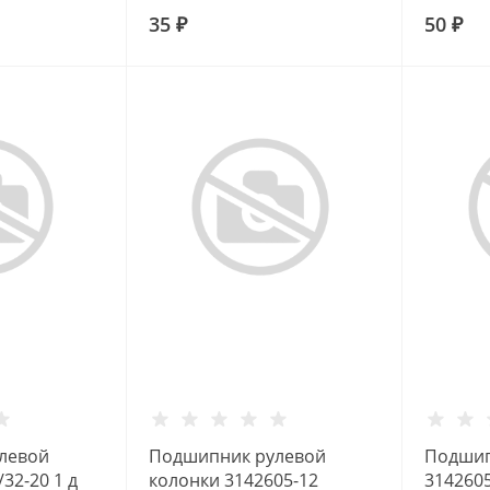
3164021-5
316402
35 ₽
50 ₽
левой
Подшипник рулевой
Подшип
32-20 1 д
колонки 3142605-12
314260