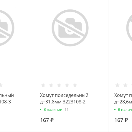
ельный
Хомут подседельный
Хомут 
108-3
д=31,8мм 3223108-2
д=28,6м
В наличии
11
В нали
167 ₽
167 ₽