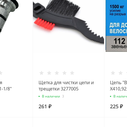
я
Щетка для чистки цепи и
Цепь "
-1/8"
трещетки 3277005
Х410,92
 инд.пак.)
20" дор
В наличии
3
В нали
320100
261 ₽
225 ₽