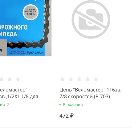
Веломастер"
Цепь "Веломастер" 116зв.
зв.,1/2Х1 1/8,для
7/8 скоростей (Р-703)
ож.вел.с замком
320100-51
чии
2
В наличии
1
-92М
472 ₽