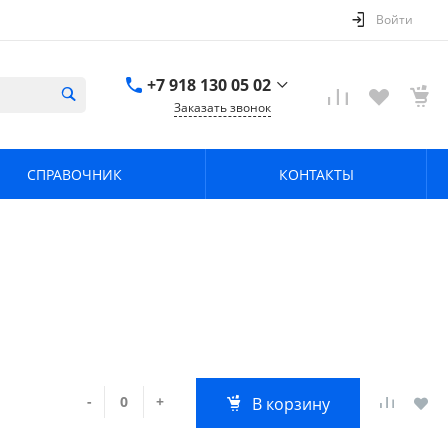
Войти
+7 918 130 05 02
Заказать звонок
+7 918 130 05 02
г. Краснодар, ул.
СПРАВОЧНИК
КОНТАКТЫ
имени Калинина,
368
zavodpz@mail.ru
-
+
В корзину