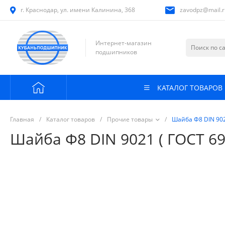
г. Краснодар, ул. имени Калинина, 368
zavodpz@mail.r
Интернет-магазин
подшипников
КАТАЛОГ ТОВАРОВ
Главная
/
Каталог товаров
/
Прочие товары
/
Шайба Ф8 DIN 9021
Шайба Ф8 DIN 9021 ( ГОСТ 69