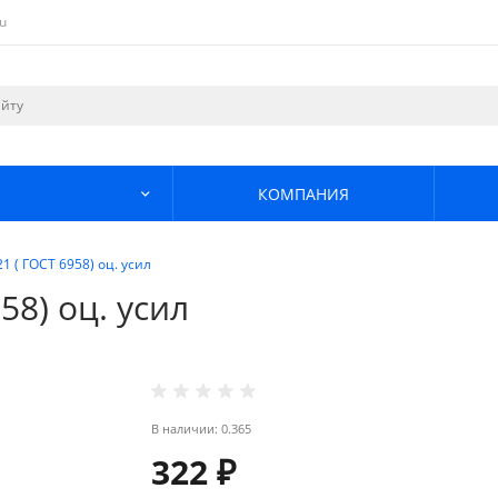
u
КОМПАНИЯ
 ( ГОСТ 6958) оц. усил
58) оц. усил
В наличии: 0.365
322 ₽