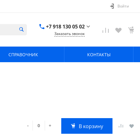
Войти
+7 918 130 05 02
Заказать звонок
+7 918 130 05 02
г. Краснодар, ул.
СПРАВОЧНИК
КОНТАКТЫ
имени Калинина,
368
zavodpz@mail.ru
-
+
В корзину