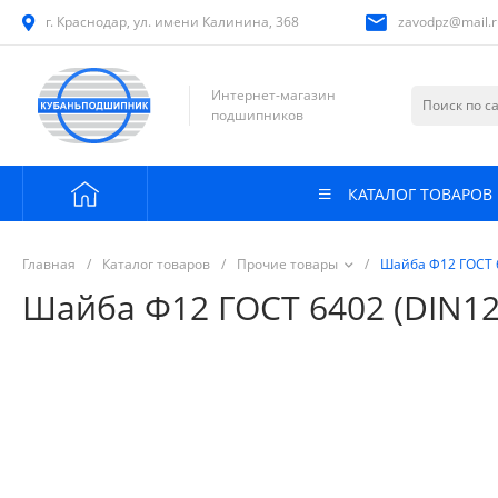
г. Краснодар, ул. имени Калинина, 368
zavodpz@mail.r
Интернет-магазин
подшипников
КАТАЛОГ ТОВАРОВ
Главная
/
Каталог товаров
/
Прочие товары
/
Шайба Ф12 ГОСТ 6
Шайба Ф12 ГОСТ 6402 (DIN12