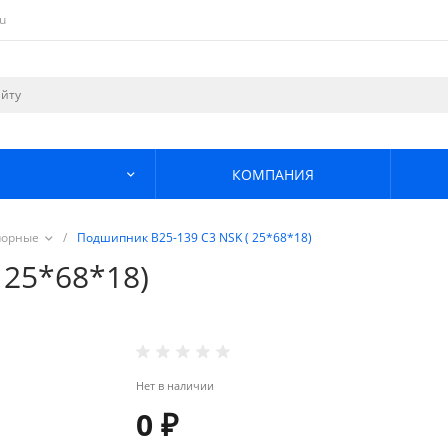
u
КОМПАНИЯ
порные
/
Подшипник В25-139 C3 NSK ( 25*68*18)
 25*68*18)
Нет в наличии
0 ₽