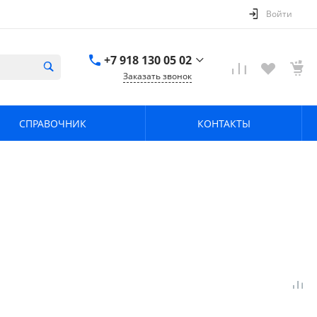
Войти
+7 918 130 05 02
Заказать звонок
+7 918 130 05 02
г. Краснодар, ул.
СПРАВОЧНИК
КОНТАКТЫ
имени Калинина,
368
zavodpz@mail.ru