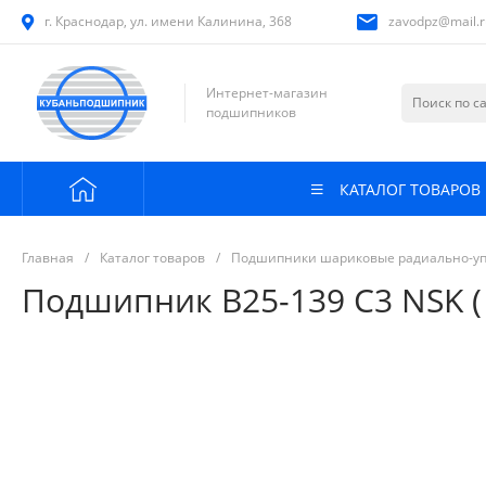
г. Краснодар, ул. имени Калинина, 368
zavodpz@mail.r
Интернет-магазин
подшипников
КАТАЛОГ ТОВАРОВ
Главная
/
Каталог товаров
/
Подшипники шариковые радиально-у
Подшипник В25-139 C3 NSK (