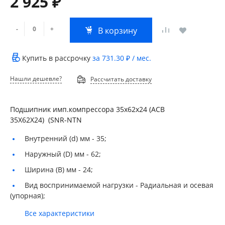
2 925 ₽
-
+
В корзину
Купить в рассрочку
за
731.30 ₽
/ мес.
Нашли дешевле?
Рассчитать доставку
Подшипник имп.компрессора 35х62х24 (ACB
35Х62Х24) (SNR-NTN
Внутренний (d) мм -
35;
Наружный (D) мм -
62;
Ширина (B) мм -
24;
Вид воспринимаемой нагрузки -
Радиальная и осевая
(упорная);
Все характеристики