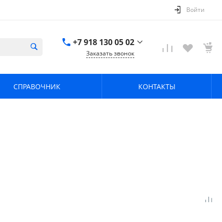
Войти
+7 918 130 05 02
Заказать звонок
+7 918 130 05 02
г. Краснодар, ул.
СПРАВОЧНИК
КОНТАКТЫ
имени Калинина,
368
zavodpz@mail.ru