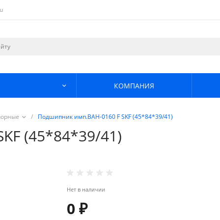
u
КОМПАНИЯ
порные
/
Подшипник имп.BAH-0160 F SKF (45*84*39/41)
KF (45*84*39/41)
Нет в наличии
0 ₽