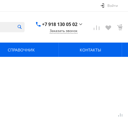
Войти
+7 918 130 05 02
Заказать звонок
+7 918 130 05 02
г. Краснодар, ул.
СПРАВОЧНИК
КОНТАКТЫ
имени Калинина,
368
zavodpz@mail.ru