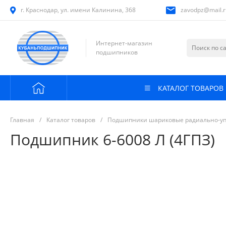
г. Краснодар, ул. имени Калинина, 368
zavodpz@mail.r
Интернет-магазин
подшипников
КАТАЛОГ ТОВАРОВ
Главная
/
Каталог товаров
/
Подшипники шариковые радиально-у
Подшипник 6-6008 Л (4ГПЗ)