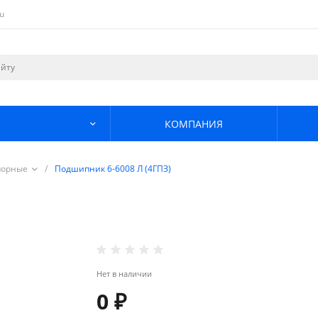
u
КОМПАНИЯ
порные
/
Подшипник 6-6008 Л (4ГПЗ)
Нет в наличии
0 ₽