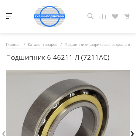
Главная
/
Каталог товаров
/
Подшипники шариковые радиально-у
Подшипник 6-46211 Л (7211АС)
‹
›