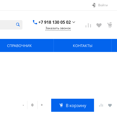
Войти
+7 918 130 05 02
Заказать звонок
+7 918 130 05 02
г. Краснодар, ул.
СПРАВОЧНИК
КОНТАКТЫ
имени Калинина,
368
zavodpz@mail.ru
-
+
В корзину