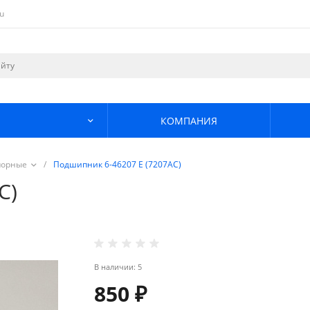
u
КОМПАНИЯ
порные
/
Подшипник 6-46207 Е (7207АС)
С)
В наличии: 5
850 ₽