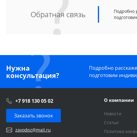
Подробно р
Обратная связь
подготови
Нужна
Подробно расскажем
консультация?
подготовим индиви
О компании
+7 918 130 05 02
Новости
Заказать звонок
Статьи
zavodpz@mail.ru
Политика конф