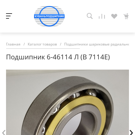
Главная
/
Каталог товаров
/
Подшипники шариковые радиально-у
Подшипник 6-46114 Л (В 7114Е)
‹
›