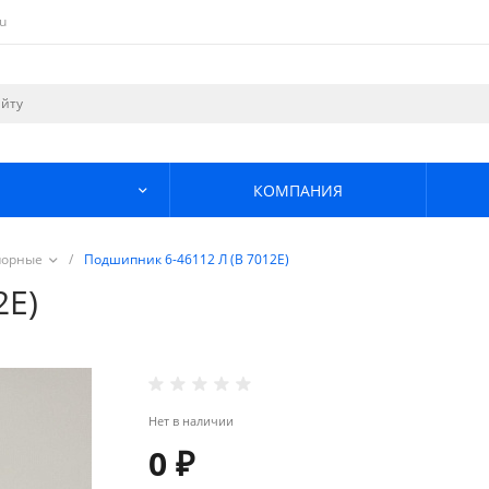
u
КОМПАНИЯ
порные
/
Подшипник 6-46112 Л (В 7012Е)
2Е)
Нет в наличии
0 ₽