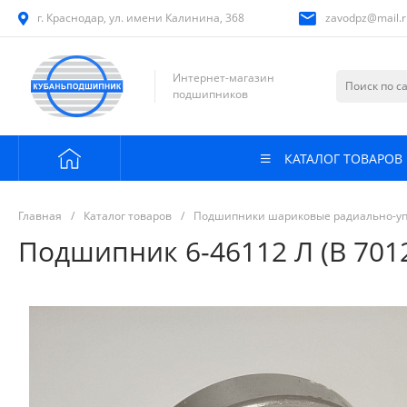
г. Краснодар, ул. имени Калинина, 368
zavodpz@mail.r
Интернет-магазин
подшипников
КАТАЛОГ ТОВАРОВ
Главная
/
Каталог товаров
/
Подшипники шариковые радиально-у
Подшипник 6-46112 Л (В 701