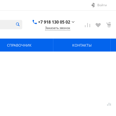
Войти
+7 918 130 05 02
Заказать звонок
+7 918 130 05 02
г. Краснодар, ул.
СПРАВОЧНИК
КОНТАКТЫ
имени Калинина,
368
zavodpz@mail.ru