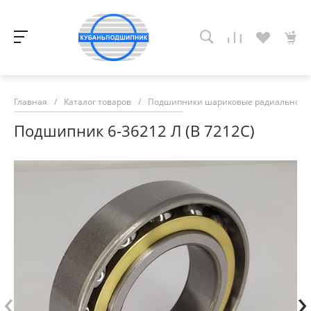
Главная
/
Каталог товаров
/
Подшипники шариковые радиально-у
Подшипник 6-36212 Л (В 7212С)
‹
›