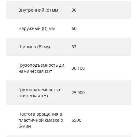
Внутренний (d) мм
30
Наружный (D) мм
60
Ширина (B) мм
37
Грузоподъемность ди
30,100
намическая кНт
Грузоподъемность ст
25,900
атическая кНт
Частота вращения в
пластичной смазке о
6500
б/мин