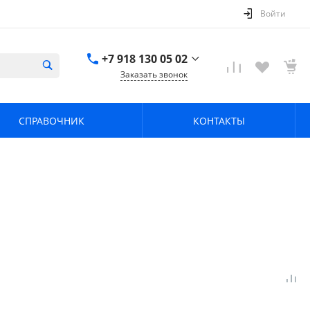
Войти
+7 918 130 05 02
Заказать звонок
+7 918 130 05 02
г. Краснодар, ул.
СПРАВОЧНИК
КОНТАКТЫ
имени Калинина,
368
zavodpz@mail.ru