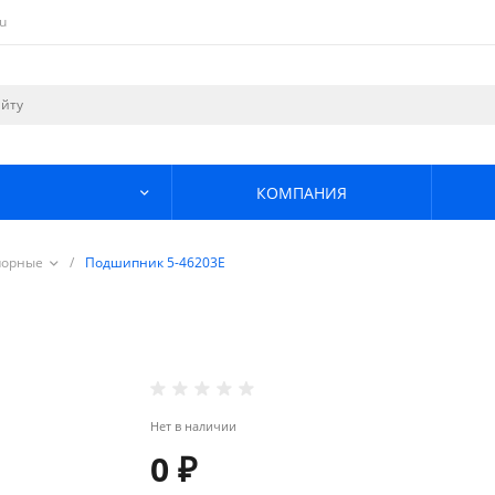
u
КОМПАНИЯ
порные
/
Подшипник 5-46203Е
Нет в наличии
0 ₽