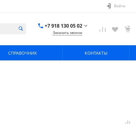
Войти
+7 918 130 05 02
Заказать звонок
+7 918 130 05 02
г. Краснодар, ул.
СПРАВОЧНИК
КОНТАКТЫ
имени Калинина,
368
zavodpz@mail.ru