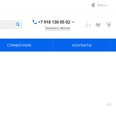
Войти
+7 918 130 05 02
Заказать звонок
+7 918 130 05 02
г. Краснодар, ул.
СПРАВОЧНИК
КОНТАКТЫ
имени Калинина,
368
zavodpz@mail.ru