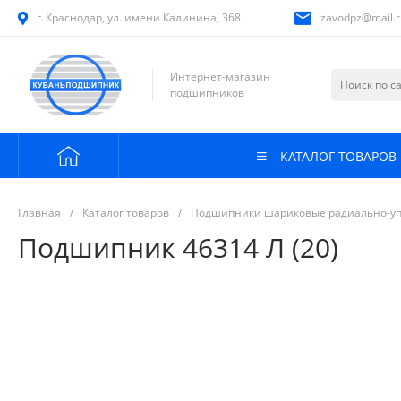
г. Краснодар, ул. имени Калинина, 368
zavodpz@mail.r
Интернет-магазин
подшипников
КАТАЛОГ ТОВАРОВ
Главная
/
Каталог товаров
/
Подшипники шариковые радиально-у
Подшипник 46314 Л (20)