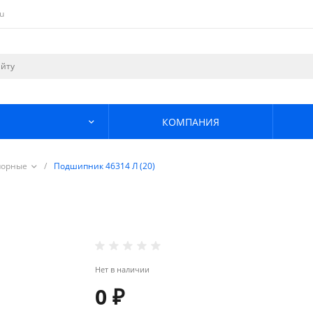
u
КОМПАНИЯ
порные
/
Подшипник 46314 Л (20)
Нет в наличии
0 ₽