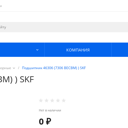
u
КОМПАНИЯ
порные
/
Подшипник 46306 (7306 BECBM) ) SKF
M) ) SKF
Нет в наличии
0 ₽