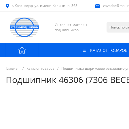
г. Краснодар, ул. имени Калинина, 368
zavodpz@mail.r
Интернет-магазин
подшипников
КАТАЛОГ ТОВАРОВ
Главная
/
Каталог товаров
/
Подшипники шариковые радиально-у
Подшипник 46306 (7306 BECB