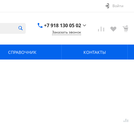
Войти
+7 918 130 05 02
Заказать звонок
+7 918 130 05 02
г. Краснодар, ул.
СПРАВОЧНИК
КОНТАКТЫ
имени Калинина,
368
zavodpz@mail.ru