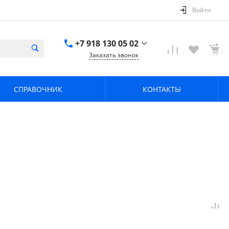
Войти
+7 918 130 05 02
Заказать звонок
+7 918 130 05 02
г. Краснодар, ул.
СПРАВОЧНИК
КОНТАКТЫ
имени Калинина,
368
zavodpz@mail.ru