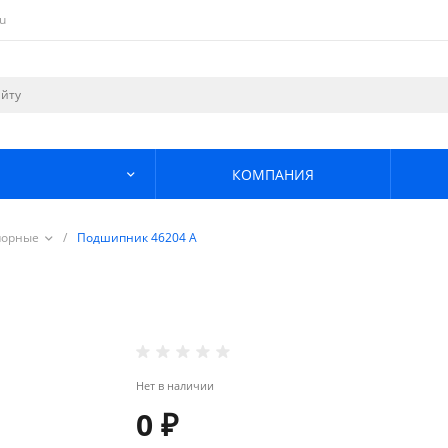
u
КОМПАНИЯ
порные
/
Подшипник 46204 А
Нет в наличии
0 ₽