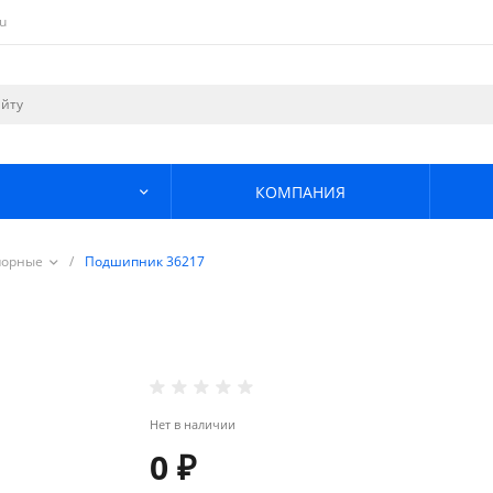
u
КОМПАНИЯ
порные
/
Подшипник 36217
Нет в наличии
0 ₽