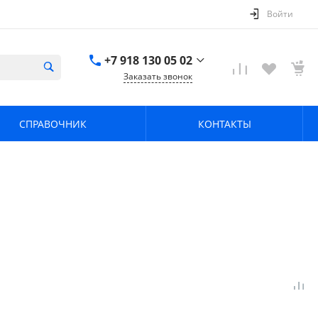
Войти
+7 918 130 05 02
Заказать звонок
+7 918 130 05 02
г. Краснодар, ул.
СПРАВОЧНИК
КОНТАКТЫ
имени Калинина,
368
zavodpz@mail.ru