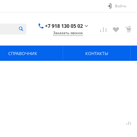
Войти
+7 918 130 05 02
Заказать звонок
+7 918 130 05 02
г. Краснодар, ул.
СПРАВОЧНИК
КОНТАКТЫ
имени Калинина,
368
zavodpz@mail.ru