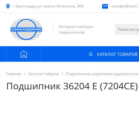
г. Краснодар, ул. имени Калинина, 368
zavodpz@mail.r
Интернет-магазин
подшипников
КАТАЛОГ ТОВАРОВ
Главная
/
Каталог товаров
/
Подшипники шариковые радиально-у
Подшипник 36204 Е (7204СЕ)