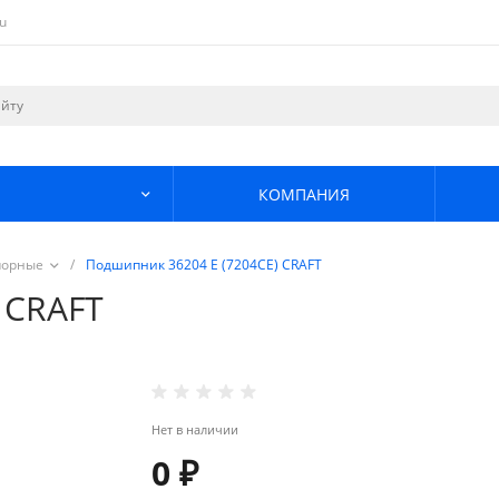
u
КОМПАНИЯ
порные
/
Подшипник 36204 Е (7204СЕ) CRAFT
 CRAFT
Нет в наличии
0 ₽