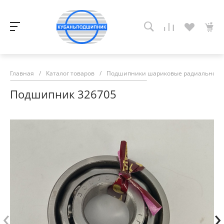
Главная
/
Каталог товаров
/
Подшипники шариковые радиально-у
Подшипник 326705
‹
›