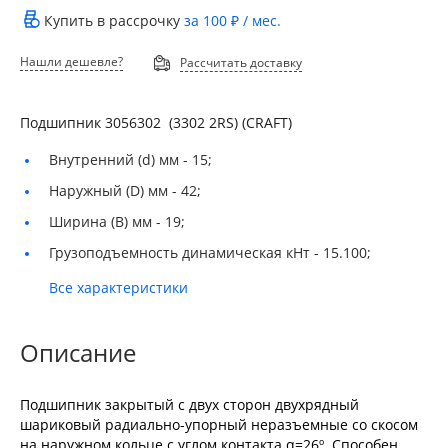
Купить в рассрочку
за
100 ₽
/ мес.
Нашли дешевле?
Рассчитать доставку
Подшипник 3056302 (3302 2RS) (CRAFT)
Внутренний (d) мм -
15;
Наружный (D) мм -
42;
Ширина (B) мм -
19;
Грузоподъемность динамическая кНт -
15.100;
Все характеристики
Описание
Подшипник закрытый с двух сторон двухрядный
шариковый радиально-упорный неразъемные со скосом
на наружном кольце с углом контакта α=26º. Способен