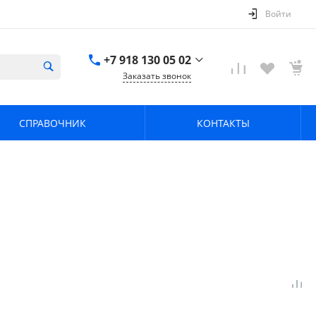
Войти
+7 918 130 05 02
Заказать звонок
+7 918 130 05 02
г. Краснодар, ул.
СПРАВОЧНИК
КОНТАКТЫ
имени Калинина,
368
zavodpz@mail.ru