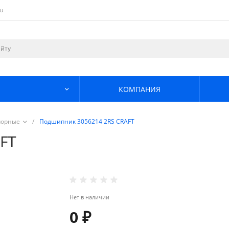
u
КОМПАНИЯ
порные
/
Подшипник 3056214 2RS CRAFT
FT
Нет в наличии
0 ₽