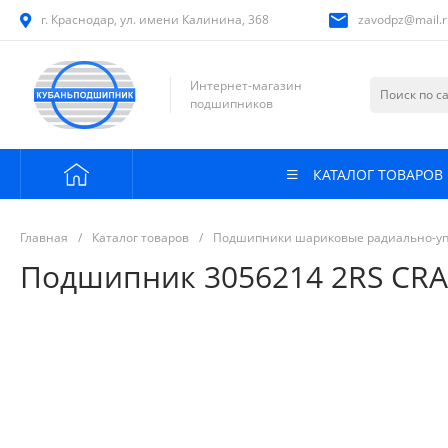
г. Краснодар, ул. имени Калинина, 368
zavodpz@mail.r
Интернет-магазин
подшипников
КАТАЛОГ ТОВАРОВ
Главная
/
Каталог товаров
/
Подшипники шариковые радиально-у
Подшипник 3056214 2RS CRA