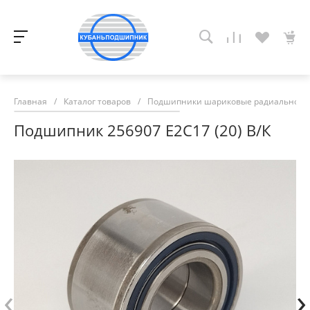
Главная
/
Каталог товаров
/
Подшипники шариковые радиально-у
Подшипник 256907 Е2С17 (20) В/К
‹
›