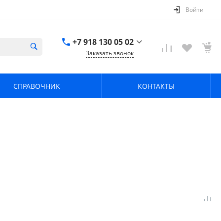
Войти
+7 918 130 05 02
Заказать звонок
+7 918 130 05 02
г. Краснодар, ул.
СПРАВОЧНИК
КОНТАКТЫ
имени Калинина,
368
zavodpz@mail.ru