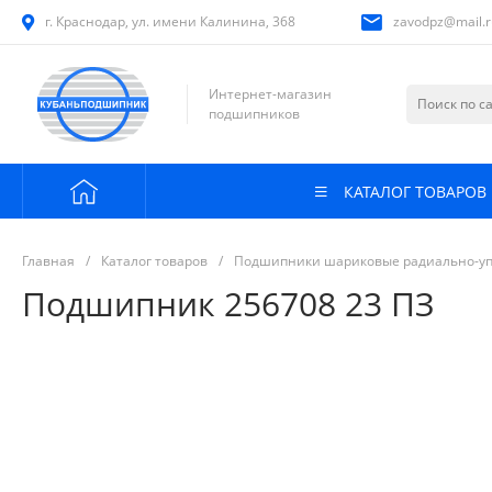
г. Краснодар, ул. имени Калинина, 368
zavodpz@mail.r
Интернет-магазин
подшипников
КАТАЛОГ ТОВАРОВ
Главная
/
Каталог товаров
/
Подшипники шариковые радиально-у
Подшипник 256708 23 ПЗ