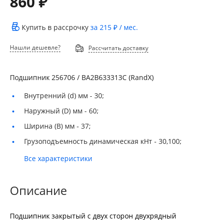
860 ₽
Купить в рассрочку
за
215 ₽
/ мес.
Нашли дешевле?
Рассчитать доставку
Подшипник 256706 / BA2B633313C (RandX)
Внутренний (d) мм -
30;
Наружный (D) мм -
60;
Ширина (B) мм -
37;
Грузоподъемность динамическая кНт -
30,100;
Все характеристики
Описание
Подшипник закрытый с двух сторон двухрядный