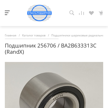
Главная
/
Каталог товаров
/
Подшипники шариковые радиально-у
Подшипник 256706 / BA2B633313C
(RandX)