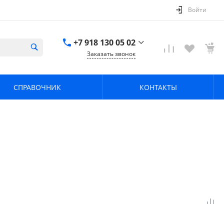
Войти
+7 918 130 05 02
Заказать звонок
+7 918 130 05 02
г. Краснодар, ул.
СПРАВОЧНИК
КОНТАКТЫ
имени Калинина,
368
zavodpz@mail.ru