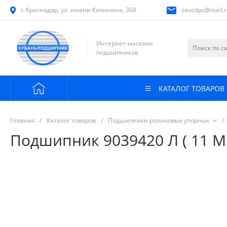
г. Краснодар, ул. имени Калинина, 368
zavodpz@mail.r
Интернет-магазин
подшипников
КАТАЛОГ ТОВАРОВ
Главная
/
Каталог товаров
/
Подшипники роликовые упорные
/
Подшипник 9039420 Л ( 11 М