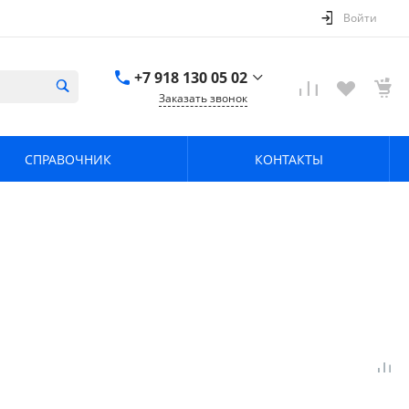
Войти
+7 918 130 05 02
Заказать звонок
+7 918 130 05 02
г. Краснодар, ул.
СПРАВОЧНИК
КОНТАКТЫ
имени Калинина,
368
zavodpz@mail.ru