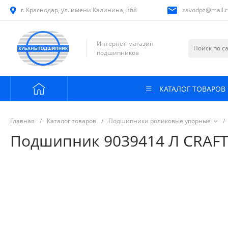
г. Краснодар, ул. имени Калинина, 368
zavodpz@mail.r
Интернет-магазин
подшипников
КАТАЛОГ ТОВАРОВ
Главная
/
Каталог товаров
/
Подшипники роликовые упорные
/
Подшипник 9039414 Л CRAF