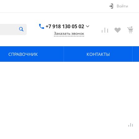
Войти
+7 918 130 05 02
Заказать звонок
+7 918 130 05 02
г. Краснодар, ул.
СПРАВОЧНИК
КОНТАКТЫ
имени Калинина,
368
zavodpz@mail.ru