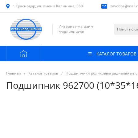
г. Краснодар, ул. имени Калинина, 368
zavodpz@mail.r
Интернет-магазин
подшипников
КАТАЛОГ ТОВАРОВ
Главная
/
Каталог товаров
/
Подшипники роликовые радиальные с
Подшипник 962700 (10*35*1