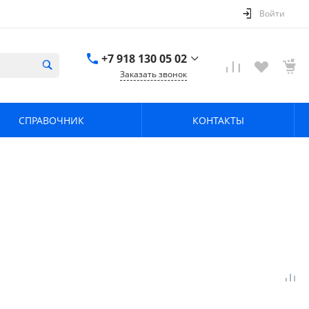
Войти
+7 918 130 05 02
Заказать звонок
+7 918 130 05 02
г. Краснодар, ул.
СПРАВОЧНИК
КОНТАКТЫ
имени Калинина,
368
zavodpz@mail.ru