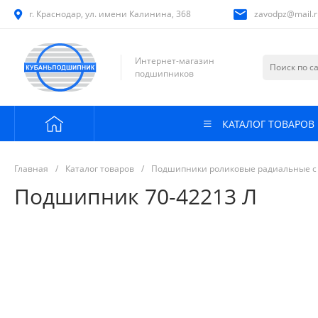
г. Краснодар, ул. имени Калинина, 368
zavodpz@mail.r
Интернет-магазин
подшипников
КАТАЛОГ ТОВАРОВ
Главная
/
Каталог товаров
/
Подшипники роликовые радиальные с
Подшипник 70-42213 Л