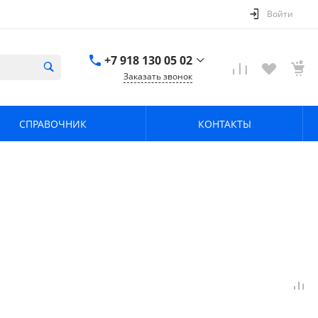
Войти
+7 918 130 05 02
Заказать звонок
+7 918 130 05 02
г. Краснодар, ул.
СПРАВОЧНИК
КОНТАКТЫ
имени Калинина,
368
zavodpz@mail.ru