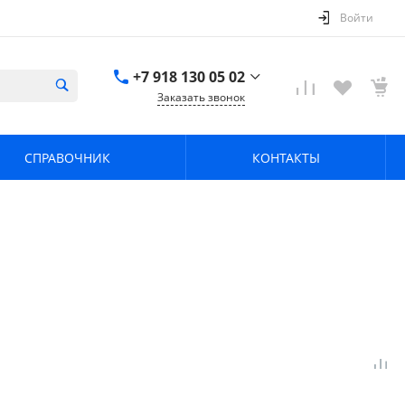
Войти
+7 918 130 05 02
Заказать звонок
+7 918 130 05 02
г. Краснодар, ул.
СПРАВОЧНИК
КОНТАКТЫ
имени Калинина,
368
zavodpz@mail.ru