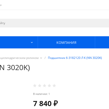
u
КОМПАНИЯ
 цилиндрическим роликом
/
Подшипник 6-3182120 Л К (NN 3020K)
N 3020K)
В наличии: 1
7 840 ₽