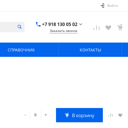
Войти
+7 918 130 05 02
Заказать звонок
+7 918 130 05 02
г. Краснодар, ул.
СПРАВОЧНИК
КОНТАКТЫ
имени Калинина,
368
zavodpz@mail.ru
-
+
В корзину