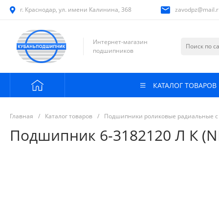
г. Краснодар, ул. имени Калинина, 368
zavodpz@mail.r
Интернет-магазин
подшипников
КАТАЛОГ ТОВАРОВ
Главная
/
Каталог товаров
/
Подшипники роликовые радиальные с
Подшипник 6-3182120 Л К (N