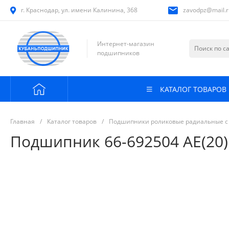
г. Краснодар, ул. имени Калинина, 368
zavodpz@mail.r
Интернет-магазин
подшипников
КАТАЛОГ ТОВАРОВ
Главная
/
Каталог товаров
/
Подшипники роликовые радиальные с
Подшипник 66-692504 АЕ(20)