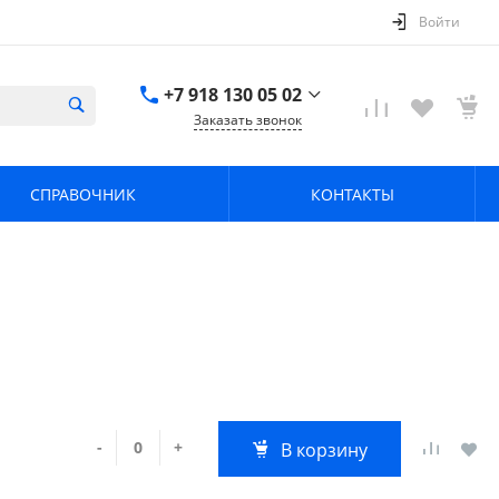
Войти
+7 918 130 05 02
Заказать звонок
+7 918 130 05 02
г. Краснодар, ул.
СПРАВОЧНИК
КОНТАКТЫ
имени Калинина,
368
zavodpz@mail.ru
-
+
В корзину