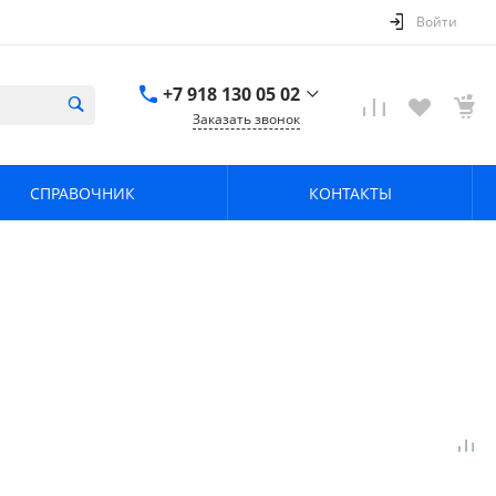
Войти
+7 918 130 05 02
Заказать звонок
+7 918 130 05 02
г. Краснодар, ул.
СПРАВОЧНИК
КОНТАКТЫ
имени Калинина,
368
zavodpz@mail.ru