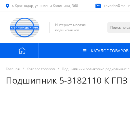
г. Краснодар, ул. имени Калинина, 368
zavodpz@mail.r
Интернет-магазин
подшипников
КАТАЛОГ ТОВАРОВ
Главная
/
Каталог товаров
/
Подшипники роликовые радиальные с
Подшипник 5-3182110 К ГПЗ