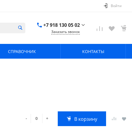
Войти
+7 918 130 05 02
Заказать звонок
+7 918 130 05 02
г. Краснодар, ул.
СПРАВОЧНИК
КОНТАКТЫ
имени Калинина,
368
zavodpz@mail.ru
-
+
В корзину