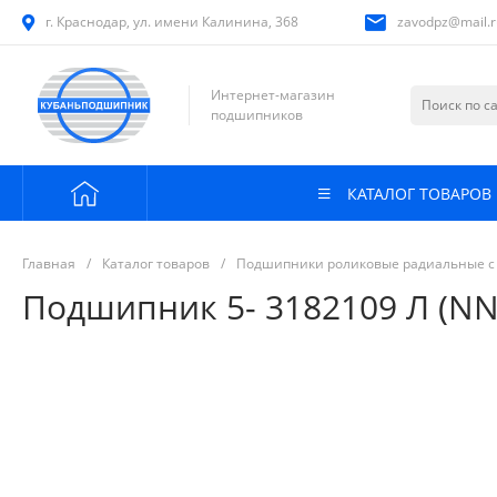
г. Краснодар, ул. имени Калинина, 368
zavodpz@mail.r
Интернет-магазин
подшипников
КАТАЛОГ ТОВАРОВ
Главная
/
Каталог товаров
/
Подшипники роликовые радиальные с
Подшипник 5- 3182109 Л (NN