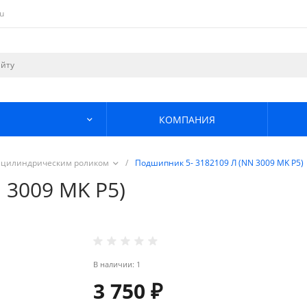
u
КОМПАНИЯ
 цилиндрическим роликом
/
Подшипник 5- 3182109 Л (NN 3009 MK P5)
 3009 MK P5)
В наличии: 1
3 750 ₽