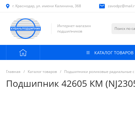
г. Краснодар, ул. имени Калинина, 368
zavodpz@mail.r
Интернет-магазин
подшипников
КАТАЛОГ ТОВАРОВ
Главная
/
Каталог товаров
/
Подшипники роликовые радиальные с
Подшипник 42605 КМ (NJ230