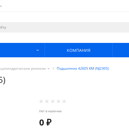
u
КОМПАНИЯ
 цилиндрическим роликом
/
Подшипник 42605 КМ (NJ2305)
5)
Нет в наличии
0 ₽