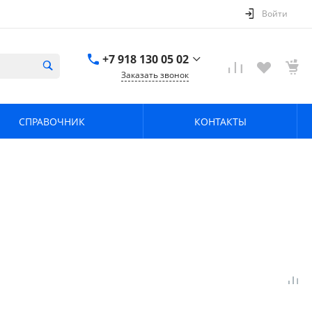
Войти
+7 918 130 05 02
Заказать звонок
+7 918 130 05 02
г. Краснодар, ул.
СПРАВОЧНИК
КОНТАКТЫ
имени Калинина,
368
zavodpz@mail.ru