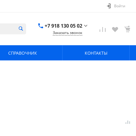
Войти
+7 918 130 05 02
Заказать звонок
+7 918 130 05 02
г. Краснодар, ул.
СПРАВОЧНИК
КОНТАКТЫ
имени Калинина,
368
zavodpz@mail.ru