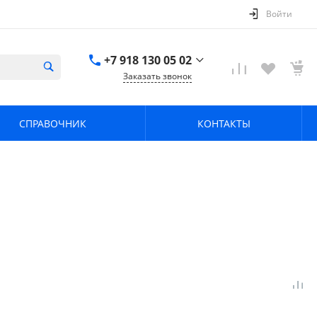
Войти
+7 918 130 05 02
Заказать звонок
+7 918 130 05 02
г. Краснодар, ул.
СПРАВОЧНИК
КОНТАКТЫ
имени Калинина,
368
zavodpz@mail.ru