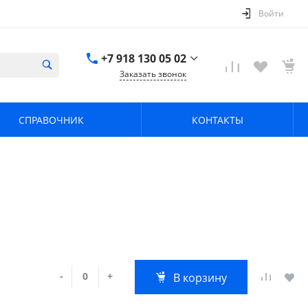
Войти
+7 918 130 05 02
Заказать звонок
+7 918 130 05 02
г. Краснодар, ул.
СПРАВОЧНИК
КОНТАКТЫ
имени Калинина,
368
zavodpz@mail.ru
-
+
В корзину