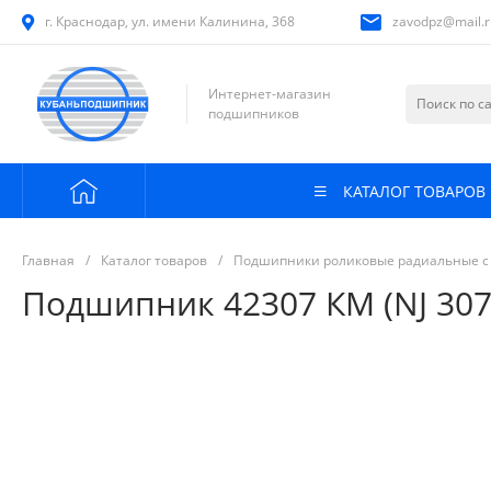
г. Краснодар, ул. имени Калинина, 368
zavodpz@mail.r
Интернет-магазин
подшипников
КАТАЛОГ ТОВАРОВ
Главная
/
Каталог товаров
/
Подшипники роликовые радиальные с
Подшипник 42307 КМ (NJ 307)