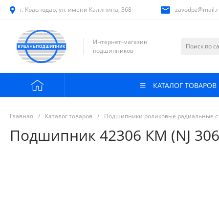
г. Краснодар, ул. имени Калинина, 368
zavodpz@mail.r
Интернет-магазин
подшипников
КАТАЛОГ ТОВАРОВ
Главная
/
Каталог товаров
/
Подшипники роликовые радиальные с
Подшипник 42306 КМ (NJ 306)