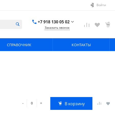
Войти
+7 918 130 05 02
Заказать звонок
+7 918 130 05 02
г. Краснодар, ул.
СПРАВОЧНИК
КОНТАКТЫ
имени Калинина,
368
zavodpz@mail.ru
-
+
В корзину