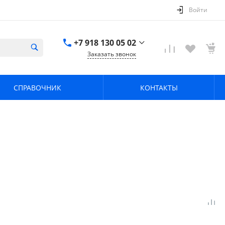
Войти
+7 918 130 05 02
Заказать звонок
+7 918 130 05 02
г. Краснодар, ул.
СПРАВОЧНИК
КОНТАКТЫ
имени Калинина,
368
zavodpz@mail.ru