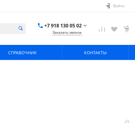
Войти
+7 918 130 05 02
Заказать звонок
+7 918 130 05 02
г. Краснодар, ул.
СПРАВОЧНИК
КОНТАКТЫ
имени Калинина,
368
zavodpz@mail.ru