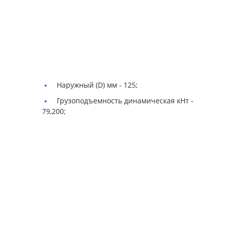
Наружный (D) мм -
125;
Грузоподъемность динамическая кНт -
79,200;