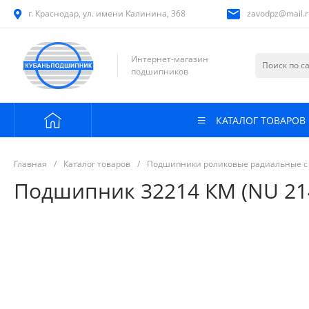
г. Краснодар, ул. имени Калинина, 368
zavodpz@mail.r
Интернет-магазин
подшипников
КАТАЛОГ ТОВАРОВ
Главная
/
Каталог товаров
/
Подшипники роликовые радиальные с
Подшипник 32214 КМ (NU 214