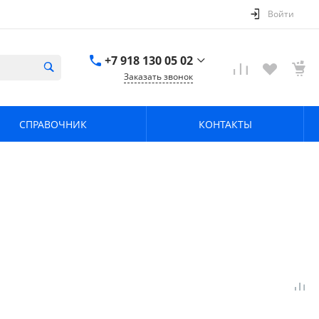
Войти
+7 918 130 05 02
Заказать звонок
+7 918 130 05 02
г. Краснодар, ул.
СПРАВОЧНИК
КОНТАКТЫ
имени Калинина,
368
zavodpz@mail.ru