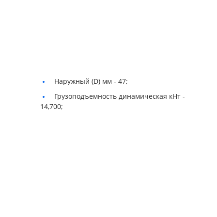
Наружный (D) мм -
47;
Грузоподъемность динамическая кНт -
14,700;