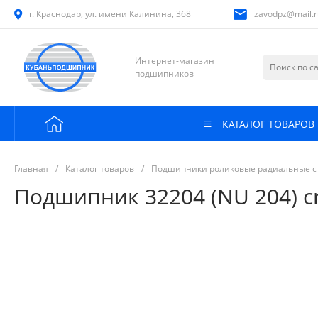
г. Краснодар, ул. имени Калинина, 368
zavodpz@mail.r
Интернет-магазин
подшипников
КАТАЛОГ ТОВАРОВ
Главная
/
Каталог товаров
/
Подшипники роликовые радиальные с
Подшипник 32204 (NU 204) cr