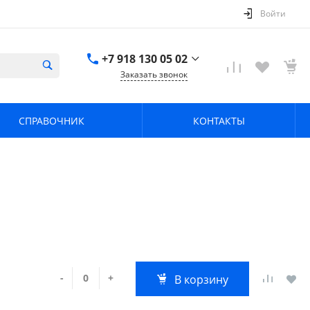
Войти
+7 918 130 05 02
Заказать звонок
+7 918 130 05 02
г. Краснодар, ул.
СПРАВОЧНИК
КОНТАКТЫ
имени Калинина,
368
zavodpz@mail.ru
-
+
В корзину