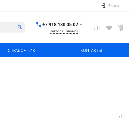
Войти
+7 918 130 05 02
Заказать звонок
+7 918 130 05 02
г. Краснодар, ул.
СПРАВОЧНИК
КОНТАКТЫ
имени Калинина,
368
zavodpz@mail.ru